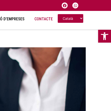
IÓ D’EMPRESES
CONTACTE
Obre la 