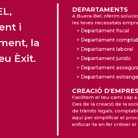
L,
DEPARTAMENTS
A Buera-Bel, oferim solucio
les teves necessitats empres
nt i
> Departament fiscal
ment, la
> Departament compta
> Departament laboral
eu Èxit.
> Departament jurídic
> Departament assegur
> Departament estrange
CREACIÓ D'EMPRE
Facilitem el teu camí cap a 
Des de la creació de la socie
de tràmits legals, comptable
aquí per simplificar el proc
enfocar-te en fer créixer el