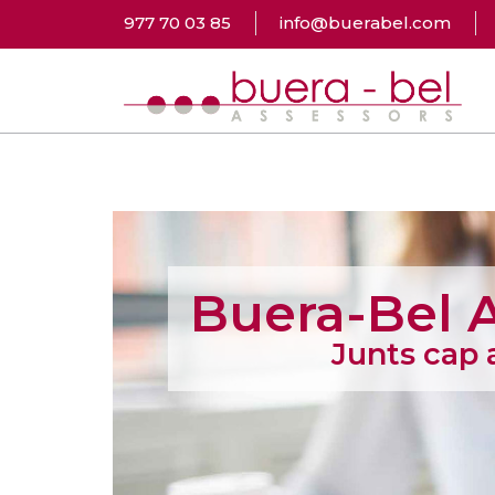
977 70 03 85
info@buerabel.com
Buera-Bel 
Junts cap a