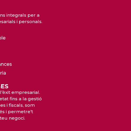
ns integrals per a
arials i personals.
ble
ances
ria
SES
l’èxit empresarial.
tat fins a la gestió
s i fiscals, som
és i permetre’t
 teu negoci.