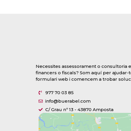
Necessites assessorament o consultoria 
financers o fiscals? Som aquí per ajudar-
formulari web i comencem a trobar soluc
977 70 03 85
info@buerabel.com
C/ Grau nº 13 - 43870 Amposta