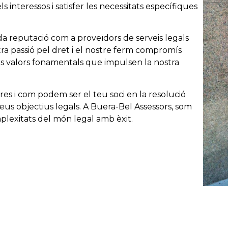
interessos i satisfer les necessitats específiques
ida reputació com a proveïdors de serveis legals
ra passió pel dret i el nostre ferm compromís
ls valors fonamentals que impulsen la nostra
es i com podem ser el teu soci en la resolució
eus objectius legals. A Buera-Bel Assessors, som
plexitats del món legal amb èxit.